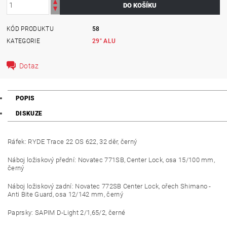
KÓD PRODUKTU
58
KATEGORIE
29" ALU
Dotaz
POPIS
DISKUZE
Ráfek: RYDE Trace 22 OS 622, 32 děr, černý
Náboj ložiskový přední: Novatec 771SB, Center Lock, osa 15/100 mm,
černý
Náboj ložiskový zadní: Novatec 772SB Center Lock, ořech Shimano -
Anti Bite Guard, osa 12/142 mm, černý
Paprsky: SAPIM D-Light 2/1,65/2, černé