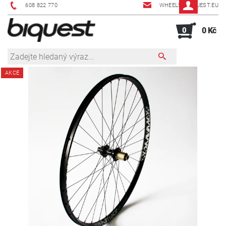
608 822 770
WHEELS@BIQUEST.EU
0
0 Kč
AKCE