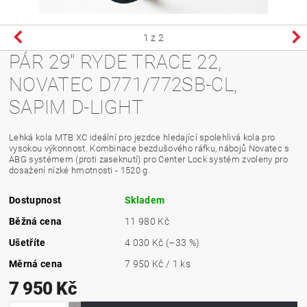
1
z 2
PÁR 29" RYDE TRACE 22,
NOVATEC D771/772SB-CL,
SAPIM D-LIGHT
Lehká kola MTB XC ideální pro jezdce hledající spolehlivá kola pro
vysokou výkonnost. Kombinace bezdušového ráfku, nábojů Novatec s
ABG systémem (proti zaseknutí) pro Center Lock systém zvoleny pro
dosažení nízké hmotnosti - 1520 g.
Dostupnost
Skladem
Běžná cena
11 980 Kč
Ušetříte
4 030 Kč
(–33 %)
Měrná cena
7 950 Kč / 1 ks
7 950 Kč