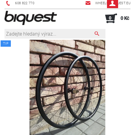
608 822 770
WHEELS@BIQUEST.EU
0
0 Kč
TIP