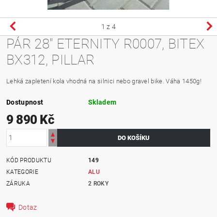
1
z 4
PÁR 28" ETERNITY R0007, BITEX
BX312, PILLAR
Lehká zapletení kola vhodná na silnici nebo gravel bike. Váha 1450g!
Dostupnost
Skladem
9 890 Kč
KÓD PRODUKTU
149
KATEGORIE
ALU
ZÁRUKA
2 ROKY
Dotaz