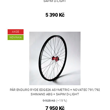
SAPIM D-LIGHT
5 390 Kč
AKCE
NOVINKA
PÁR ENDURO RYDE EDGE26 ASYMETRIC + NOVATEC 791/792
SHIMANO ABG + SAPIM D-LIGHT
9 925 Kč
(–19 %)
7 950 Kč