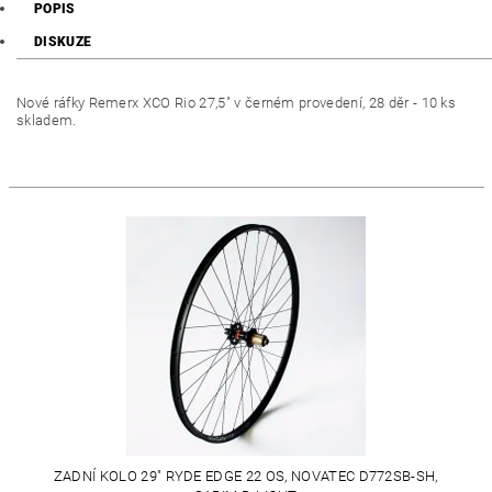
POPIS
DISKUZE
Nové ráfky Remerx XCO Rio 27,5" v černém provedení, 28 děr - 10 ks
skladem.
ZADNÍ KOLO 29" RYDE EDGE 22 OS, NOVATEC D772SB-SH,