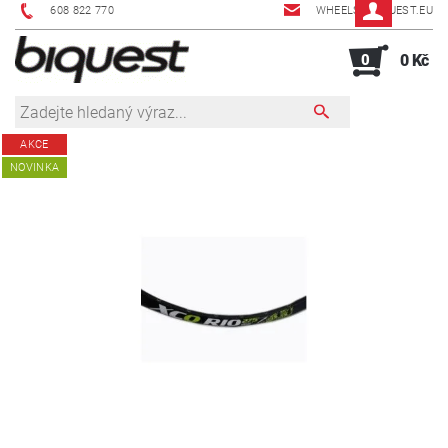
608 822 770
WHEELS@BIQUEST.EU
0
0 Kč
AKCE
NOVINKA