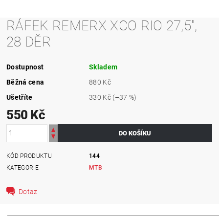
RÁFEK REMERX XCO RIO 27,5",
28 DĚR
Dostupnost
Skladem
Běžná cena
880 Kč
Ušetříte
330 Kč
(–37 %)
550 Kč
KÓD PRODUKTU
144
KATEGORIE
MTB
Dotaz